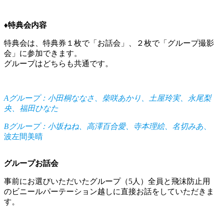
♦︎特典会内容
特典会は、特典券１枚で「お話会」、２枚で「グループ撮影
会」に参加できます。
グループはどちらも共通です。
Aグループ：小田桐ななさ、柴咲あかり、土屋玲実、永尾梨
央、福田ひなた
Bグループ：小坂ねね、高澤百合愛、寺本理絵、名切みあ
、
波左間美晴
グループお話会
事前にお選びいただいたグループ（5人）全員と飛沫防止用
のビニールパーテーション越しに直接お話をしていただきま
す。