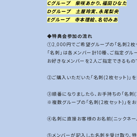
Cグループ 柴咲あかり、
福田ひなた
Dグループ
土屋玲実
、
永尾梨央
Eグループ 寺本理絵、
名切みあ
◆特典会参加の流れ
①2,000円でご希望グループの「名刺2
「名刺」は各メンバー計10種、ご指定グル
お好きなメンバーを2人ご指定できるもの
②ご購入いただいた「名刺(2枚セット)」
③順番になりましたら、お手持ちの「名刺(
※複数グループの「名刺(2枚セット)」
④名刺に直接お客様のお名前(ニックネー
⑤メンバーが記入した名刺を受け取り、特