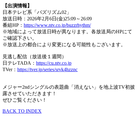
【出演情報】
日本テレビ系「バズリズム02」
放送日時：2026年2月6日(金)25:09～26:09
番組HP：
https://www.ntv.co.jp/buzzrhythm/
※地域によって放送日時が異なります。各放送局のHPにて
ご確認下さい。
※放送上の都合により変更になる可能性もございます。
見逃し配信（放送後１週間）
日テレTADA：
https://cu.ntv.co.jp
TVer：
https://tver.jp/series/srvk4hzznc
メジャー2ndシングルの表題曲「消えない」を地上波TV初披
露させていただきます！
ぜひご覧ください！
BACK TO INDEX