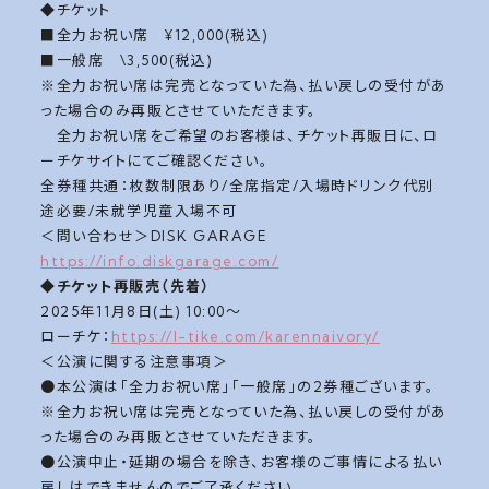
◆チケット
■全力お祝い席 ¥12,000(税込)
■一般席 \3,500(税込)
※全力お祝い席は完売となっていた為、払い戻しの受付があ
った場合のみ再販とさせていただきます。
全力お祝い席をご希望のお客様は、チケット再販日に、ロ
ーチケサイトにてご確認ください。
全券種共通：枚数制限あり/全席指定/入場時ドリンク代別
途必要/未就学児童入場不可
＜問い合わせ＞DISK GARAGE
https://info.diskgarage.com/
◆
チケット再販売（先着）
2025年11月8日(土) 10:00〜
ローチケ：
https://l-tike.com/karennaivory/
＜公演に関する注意事項＞
●本公演は「全力お祝い席」「一般席」の2券種ございます。
※全力お祝い席は完売となっていた為、払い戻しの受付があ
った場合のみ再販とさせていただきます。
●公演中止・延期の場合を除き、お客様のご事情による払い
戻しはできませんのでご了承ください、