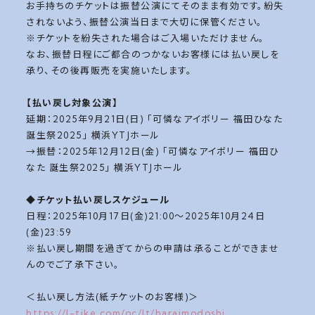
お手持ちのチケットは振替公演にてそのまま有効です。紛失
されないよう、振替公演当日まで大切に保管ください。
※チケットを紛失された場合はご入場いただけません。
なお、振替日程にご都合のつかないお客様には払い戻しを
承り、その後再販売を実施いたします。
【払い戻し対象公演】
延期：2025年9月21日(日) 「可憐なアイボリー 福田ひなた
誕生祭2025」 横浜YTJホール
→振替：2025年12月12日(金) 「可憐なアイボリー 福田ひ
なた 誕生祭2025」 横浜YTJホール
◆チケット払い戻しスケジュール
日程：2025年10月17日(金)21:00～2025年10月24日
(金)23:59
※払い戻し期間を過ぎてからの申請は承ることができませ
んのでご了承下さい。
＜払い戻し方法(紙チケットのお客様)＞
https://l-tike.com/oc/lt/haraimodoshi