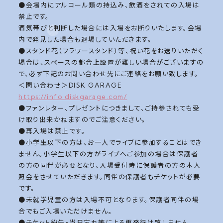
●会場内にアルコール類の持込み、飲酒をされての入場は
禁止です。
酒気帯びと判断した場合には入場をお断りいたします。会場
内で発見した場合も退場していただきます。
●スタンド花（フラワースタンド）等、祝い花をお送りいただく
場合は、スペースの都合上設置が難しい場合がございますの
で、必ず下記のお問い合わせ先にご連絡をお願い致します。
＜問い合わせ＞DISK GARAGE
https://info.diskgarage.com/
●ファンレター、プレゼントにつきまして、ご持参されても受
け取り出来かねますのでご注意ください。
●再入場は禁止です。
●小学生以下の方は、お一人でライブに参加することはでき
ません。小学生以下の方がライブへご参加の場合は保護者
の方の同伴が必要となり、入場受付時に保護者の方の本人
照会をさせていただきます。同伴の保護者もチケットが必要
です。
●未就学児童の方は入場不可となります。保護者同伴の場
合でもご入場いただけません。
●チケット紛失・当日忘れ等による再発行は致しません。