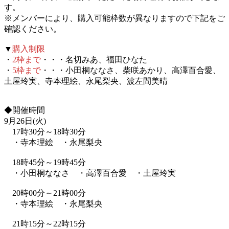
す。
※メンバーにより、購入可能枠数が異なりますので下記をご
確認ください。
▼
購入制限
・
2枠まで
・・・名切みあ、福田ひなた
・
5枠まで
・・・小田桐ななさ、柴咲あかり、高澤百合愛、
土屋玲実、寺本理絵、永尾梨央、波左間美晴
◆開催時間
9月26日(火)
17時30分～18時30分
・寺本理絵 ・永尾梨央
18時45分～19時45分
・小田桐ななさ ・高澤百合愛 ・土屋玲実
20時00分～21時00分
・寺本理絵 ・永尾梨央
21時15分～22時15分