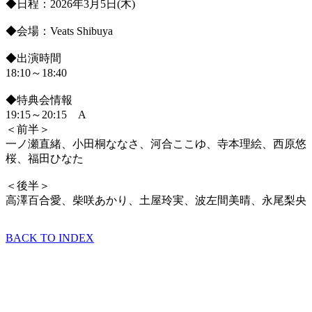
◆日程：2026年3月5日(木)
◆会場：Veats Shibuya
◆出演時間
18:10～18:40
◆特典会情報
19:15～20:15 A
＜前半＞
一ノ瀬直緒、小田桐ななさ、河合ここゆ、寺本理絵、西原悠
桜、福田ひなた
＜後半＞
高澤百合愛、柴咲あかり、土屋玲実、波左間美晴、永尾梨央
BACK TO INDEX