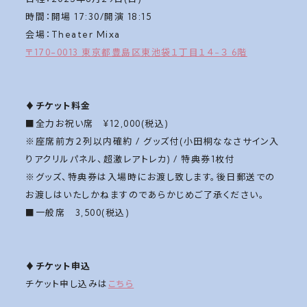
時間：開場 17:30/開演 18:15
会場：Theater Mixa
〒170-0013 東京都豊島区東池袋１丁目１４−３ 6階
♦️チケット料金
■全力お祝い席 ¥12,000(税込)
※座席前方２列以内確約 / グッズ付(小田桐ななさサイン入
りアクリルパネル、超激レアトレカ) / 特典券1枚付
※グッズ、特典券は入場時にお渡し致します。後日郵送での
お渡しはいたしかねますのであらかじめご了承ください。
■一般席 3,500(税込)
♦️チケット申込
チケット申し込みは
こちら