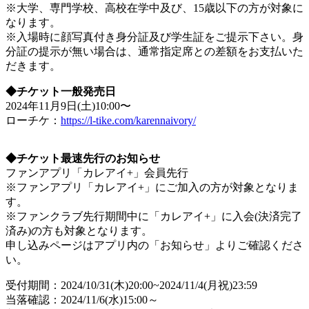
※大学、専門学校、高校在学中及び、15歳以下の方が対象に
なります。
※入場時に顔写真付き身分証及び学生証をご提示下さい。身
分証の提示が無い場合は、通常指定席との差額をお支払いた
だきます。
◆チケット一般発売日
2024年11月9日(土)10:00〜
ローチケ：
https://l-tike.com/karennaivory/
◆チケット最速先行のお知らせ
ファンアプリ「カレアイ+」会員先行
※ファンアプリ「カレアイ+」にご加入の方が対象となりま
す。
※ファンクラブ先行期間中に「カレアイ+」に入会(決済完了
済み)の方も対象となります。
申し込みページはアプリ内の「お知らせ」よりご確認くださ
い。
受付期間：2024/10/31(木)20:00~2024/11/4(月祝)23:59
当落確認：2024/11/6(水)15:00～