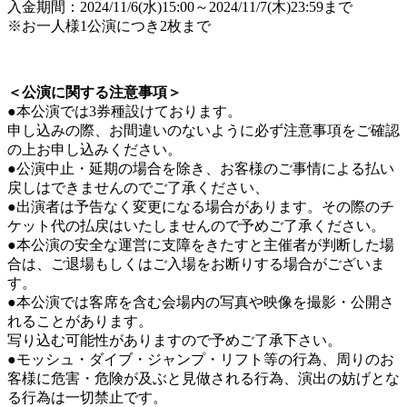
入金期間：2024/11/6(水)15:00～2024/11/7(木)23:59まで
※お一人様1公演につき2枚まで
＜公演に関する注意事項＞
●本公演では3券種設けております。
申し込みの際、お間違いのないように必ず注意事項をご確認
の上お申し込みください。
●公演中止・延期の場合を除き、お客様のご事情による払い
戻しはできませんのでご了承ください、
●出演者は予告なく変更になる場合があります。その際のチ
ケット代の払戻はいたしませんので予めご了承ください。
●本公演の安全な運営に支障をきたすと主催者が判断した場
合は、ご退場もしくはご入場をお断りする場合がございま
す。
●本公演では客席を含む会場内の写真や映像を撮影・公開さ
れることがあります。
写り込む可能性がありますので予めご了承下さい。
●モッシュ・ダイブ・ジャンプ・リフト等の行為、周りのお
客様に危害・危険が及ぶと見做される行為、演出の妨げとな
る行為は一切禁止です。