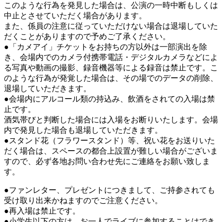
このような行為を発見した場合は、公演の一時中断もしくは
中止とさせていただく場合があります。
また、係員の注意に従っていただけない場合は退場していた
だくことがありますので予めご了承ください。
●「カメアイ」チケットをお持ちの方以外は一部演出を除
き、会場内でのカメラ付携帯電話・デジタルカメラなどによ
る写真や動画の撮影、録音機器等による録音は禁止です。こ
のような行為が発覚した場合は、その場でのデータの削除、
退場していただきます。
●会場内にアルコール類の持込み、飲酒をされての入場は禁
止です。
酒気帯びと判断した場合には入場をお断りいたします。会場
内で発見した場合も退場していただきます。
●スタンド花（フラワースタンド）等、祝い花をお送りいた
だく場合は、スペースの都合上設置が難しい場合がございま
すので、必ず各地お問い合わせ先にご連絡をお願い致しま
す。
●ファンレター、プレゼントにつきまして、ご持参されても
受け取り出来かねますのでご注意ください。
●再入場は禁止です。
●小学生以下の方は、お一人でライブに参加することはでき