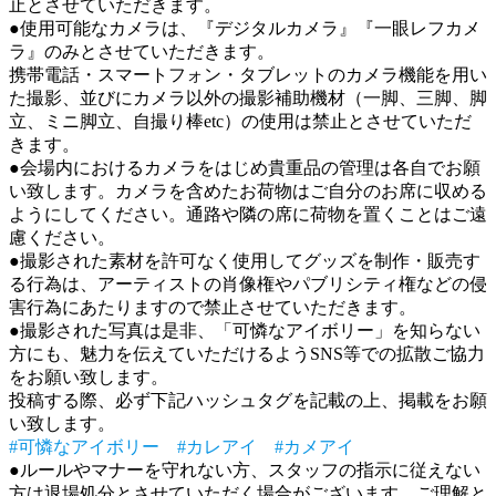
止とさせていただきます。
●使用可能なカメラは、『デジタルカメラ』『一眼レフカメ
ラ』のみとさせていただきます。
携帯電話・スマートフォン・タブレットのカメラ機能を用い
た撮影、並びにカメラ以外の撮影補助機材（一脚、三脚、脚
立、ミニ脚立、自撮り棒etc）の使用は禁止とさせていただ
きます。
●会場内におけるカメラをはじめ貴重品の管理は各自でお願
い致します。カメラを含めたお荷物はご自分のお席に収める
ようにしてください。通路や隣の席に荷物を置くことはご遠
慮ください。
●撮影された素材を許可なく使用してグッズを制作・販売す
る行為は、アーティストの肖像権やパブリシティ権などの侵
害行為にあたりますので禁止させていただきます。
●撮影された写真は是非、「可憐なアイボリー」を知らない
方にも、魅力を伝えていただけるようSNS等での拡散ご協力
をお願い致します。
投稿する際、必ず下記ハッシュタグを記載の上、掲載をお願
い致します。
#可憐なアイボリー #カレアイ #カメアイ
●ルールやマナーを守れない方、スタッフの指示に従えない
方は退場処分とさせていただく場合がございます、ご理解と