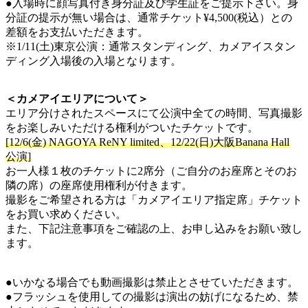
●入場時に顔写真付き身分証及び学生証をご提示下さい。身
分証の提示が無い場合は、通常チケット¥4,500(税込）との
差額をお支払いただきます。
※1/11(土)東京公演：通常スタンディング、カメアイスタン
ディング入場後の入場となります。
＜カメアイエリアについて＞
エリア分けされたスペースにて公演中全ての時間、写真撮影
をお楽しみいただける権利がついたチケットです。
[12/6(金) NAGOYA ReNY limited、12/22(日)大阪Banana Hall
公演]
お一人様１枚のチケットに2席分（ご自分のお座席とそのお
隣の席）の座席使用権利が付きます。
撮影をご希望される方は「カメアイエリア指定席」チケット
をお買い求めください。
また、下記注意事項をご確認の上、お申し込みをお願い致し
ます。
●いかなる場合でも動画撮影は禁止とさせていただきます。
●フラッシュを使用しての撮影は演出の妨げになるため、禁