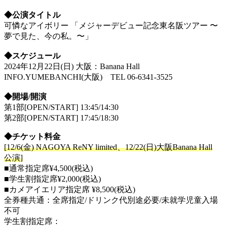
◆公演タイトル
可憐なアイボリー 「メジャーデビュー記念東名阪ツアー 〜
夢で見た、今の私。〜」
◆スケジュール
2024年12月22日(日) 大阪：Banana Hall
INFO.YUMEBANCHI(大阪) TEL 06-6341-3525
◆開場/開演
第1部[OPEN/START] 13:45/14:30
第2部[OPEN/START] 17:45/18:30
◆チケット料金
[12/6(金) NAGOYA ReNY limited、12/22(日)大阪Banana Hall
公演]
■通常指定席¥4,500(税込)
■学生割指定席¥2,000(税込)
■カメアイエリア指定席 ¥8,500(税込)
全券種共通：全席指定/ドリンク代別途必要/未就学児童入場
不可
学生割指定席：