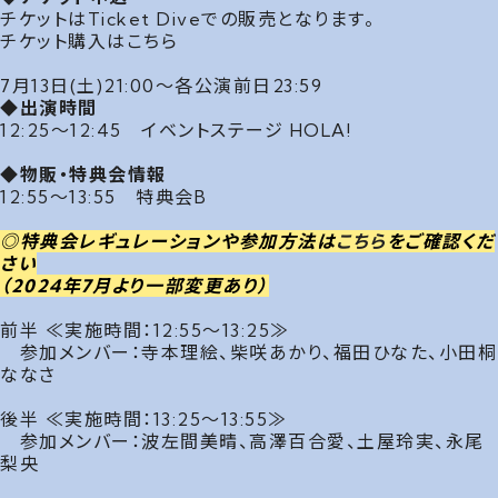
チケットはTicket Diveでの販売となります。
チケット購入は
こちら
7月13日(土)21:00〜各公演前日23:59
◆出演時間
12:25～12:45 イベントステージ HOLA!
◆物販・特典会情報
12:55～13:55 特典会B
◎特典会レギュレーションや参加方法は
こちら
をご確認くだ
さい
（2024年7月より一部変更あり）
前半 ≪実施時間：12:55～13:25≫
参加メンバー：寺本理絵、柴咲あかり、福田ひなた、小田桐
ななさ
後半 ≪実施時間：13:25～13:55≫
参加メンバー：波左間美晴、高澤百合愛、土屋玲実、永尾
梨央