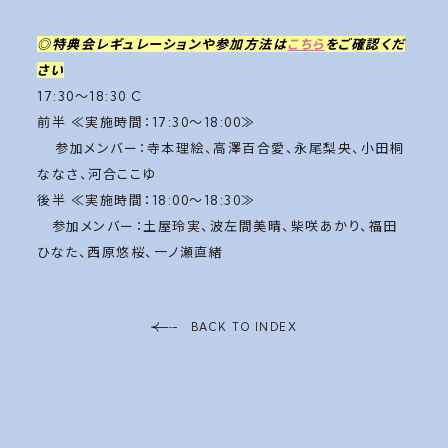
◎特典会レギュレーションや参加方法は
こちら
をご確認くだ
さい
17:30〜18:30 C
前半 ≪実施時間：17:30〜18:00≫
参加メンバー：寺本理絵、高澤百合愛、永尾梨央、小田桐
ななさ、河合ここゆ
後半 ≪実施時間：18:00～18:30≫
参加メンバー：土屋玲実、波左間美晴、柴咲あかり、福田
ひなた、西原悠桜、一ノ瀬直緒
BACK TO INDEX