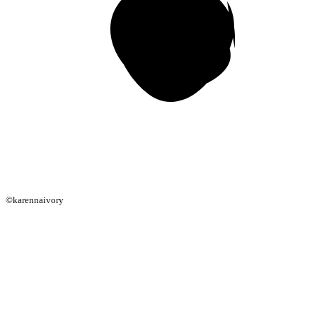
©karennaivory