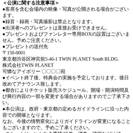
＜公演に関する注意事項＞
●客席を含む会場内の映像・写真が公開される場合がござい
ます。
●録音・録画・写真撮影は禁止となります。
●出演者へのプレゼントは直接お受けできません。
●プレゼントおよびファンレター専用BOXの設置はございま
せん。予めご注意ください。
●プレゼントの送付先
〒150-0001
東京都渋谷区神宮前5-46-1 TWIN PLANET South BLDG.
株式会社TWIN PLANET
可憐なアイボリー 〇〇〇〇宛
●イベント終了後、特典会の実施を予定しております。後日
改めてアナウンス致します。
●都合によりチケット販売スケジュール、開場・開演時間及
び興行内容の一部を変更する場合がありますのでご了承下さ
い。
●本公演は、政府・東京都の定めるガイドラインに沿った内
容での開催となります。
なお、今後の情勢変化によりガイドラインが変更になること
もございますので、予めご了承ください。