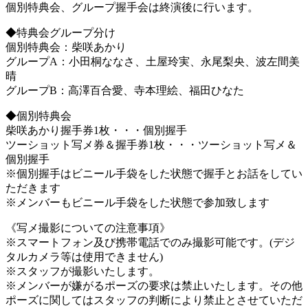
個別特典会、グループ握手会は終演後に行います。
◆特典会グループ分け
個別特典会：柴咲あかり
グループA：小田桐ななさ、土屋玲実、永尾梨央、波左間美
晴
グループB：高澤百合愛、寺本理絵、福田ひなた
◆個別特典会
柴咲あかり握手券1枚・・・個別握手
ツーショット写メ券＆握手券1枚・・・ツーショット写メ＆
個別握手
※個別握手はビニール手袋をした状態で握手とお話をしてい
ただきます
※メンバーもビニール手袋をした状態で参加致します
《写メ撮影についての注意事項》
※スマートフォン及び携帯電話でのみ撮影可能です。(デジ
タルカメラ等は使用できません)
※スタッフが撮影いたします。
※メンバーが嫌がるポーズの要求は禁止いたします。その他
ポーズに関してはスタッフの判断により禁止とさせていただ