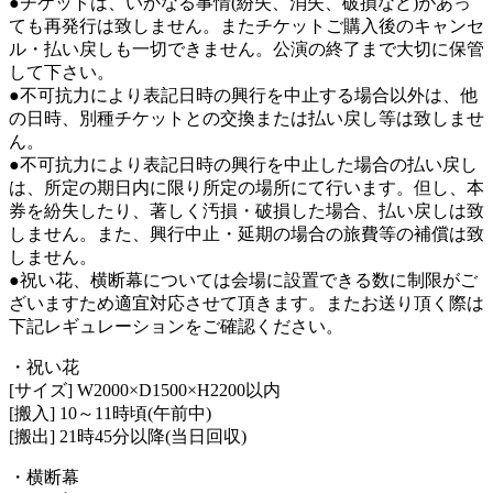
●チケットは、いかなる事情(紛失、消失、破損など)があっ
ても再発行は致しません。またチケットご購入後のキャンセ
ル・払い戻しも一切できません。公演の終了まで大切に保管
して下さい。
●不可抗力により表記日時の興行を中止する場合以外は、他
の日時、別種チケットとの交換または払い戻し等は致しませ
ん。
●不可抗力により表記日時の興行を中止した場合の払い戻し
は、所定の期日内に限り所定の場所にて行います。但し、本
券を紛失したり、著しく汚損・破損した場合、払い戻しは致
しません。また、興行中止・延期の場合の旅費等の補償は致
しません。
●祝い花、横断幕については会場に設置できる数に制限がご
ざいますため適宜対応させて頂きます。またお送り頂く際は
下記レギュレーションをご確認ください。
・祝い花
[サイズ] W2000×D1500×H2200以内
[搬入] 10～11時頃(午前中)
[搬出] 21時45分以降(当日回収)
・横断幕