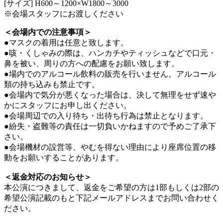
[サイズ] H600～1200×W1800～3000
※会場スタッフにお渡しください
＜会場内での注意事項＞
●マスクの着用は任意と致します。
●咳・くしゃみの際は、ハンカチやティッシュなどで口元・
鼻を被い、周りの方への配慮をお願い致します。
●場内でのアルコール飲料の販売を行いません。アルコール
類の持ち込みも禁止です。
●会場内で気分が悪くなった場合は、決して無理をせず速や
かにスタッフにお申し出ください。
●会場周辺での入り待ち・出待ち行為は禁止となります。
●紛失・盗難等の責任は一切負いかねますので予めご了承下
さい。
●会場機材の設営等、やむを得ない理由により座席位置の移
動をお願いすることがあります。
＜返金対応のお知らせ＞
本公演につきまして、返金をご希望の方は1部もしくは2部の
希望公演記載のもと下記メールアドレスまでお問い合わせく
ださい。