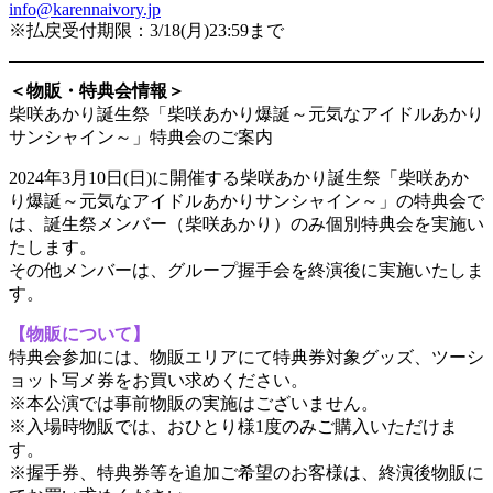
info@karennaivory.jp
※払戻受付期限：3/18(月)23:59まで
＜物販・特典会情報＞
柴咲あかり誕生祭「柴咲あかり爆誕～元気なアイドルあかり
サンシャイン～」特典会のご案内
2024年3月10日(日)に開催する柴咲あかり誕生祭「柴咲あか
り爆誕～元気なアイドルあかりサンシャイン～」の特典会で
は、誕生祭メンバー（柴咲あかり）のみ個別特典会を実施い
たします。
その他メンバーは、グループ握手会を終演後に実施いたしま
す。
【物販について】
特典会参加には、物販エリアにて特典券対象グッズ、ツーシ
ョット写メ券をお買い求めください。
※本公演では事前物販の実施はございません。
※入場時物販では、おひとり様1度のみご購入いただけま
す。
※握手券、特典券等を追加ご希望のお客様は、終演後物販に