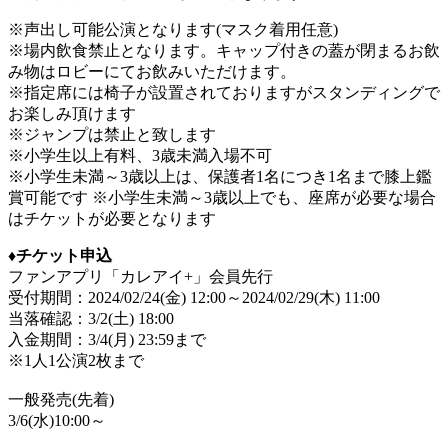
※声出し可能公演となります(マスク着用任意)
※場内飲食禁止となります。キャップ付きの蓋が閉まるお飲
み物はロビーにてお飲みいただけます。
※指定席には椅子が設置されておりますがスタンディングで
お楽しみ頂けます
※ジャンプは禁止と致します
※小学生以上有料、3歳未満入場不可
※小学生未満～3歳以上は、保護者1名につき1名まで膝上鑑
賞可能です ※小学生未満～3歳以上でも、座席が必要な場合
はチケットが必要となります
♦️チケット申込
ファンアプリ「カレアイ+」会員先行
受付期間：2024/02/24(金) 12:00～2024/02/29(木) 11:00
当落確認：3/2(土) 18:00
入金期間：3/4(月) 23:59まで
※1人1公演2枚まで
一般発売(先着)
3/6(水)10:00～